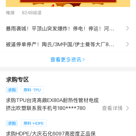
俺搜
8248阅读
暴雨袭城！平顶山突发爆炸！停电！停运！河南神马 龙佰 盛通等大厂最新运行情况来了！
被逼停单停产！陶氏/3M中国/伊士曼等大厂8月涨价已“提刀在路上”！下游中小企业瑟瑟发抖！
查看更多资讯
求购专区
求购
原料·TPU
求购TPU台湾高鼎EX80A耐热性管材电缆
挤出吹塑联系我手机号180****780
查看详情
求购
原料·HDPE
求购HDPE/大庆石化6097高密度正品保