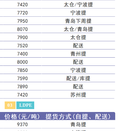
0
3
LDPE