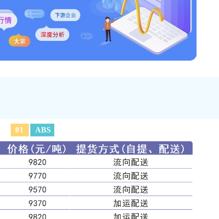
0
1
ABS