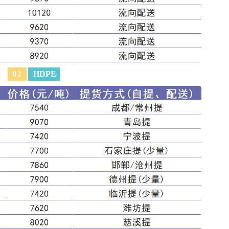
0
2
HDPE