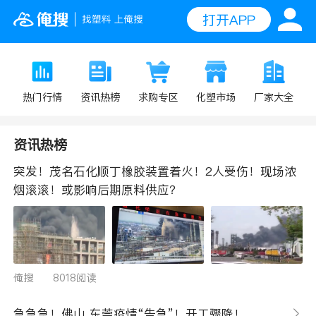
打开APP
求购专区
热门行情
资讯热榜
化塑市场
厂家大全
资讯热榜
突发！茂名石化顺丁橡胶装置着火！2人受伤！现场浓
烟滚滚！或影响后期原料供应？
俺搜
8018阅读
急急急！佛山 东莞疫情“告急”！开工骤降！交通受阻！“缺货荒”要来了！已有塑企宣布不接待合作伙伴！