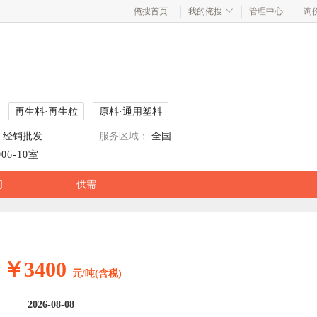
俺搜首页
我的俺搜
管理中心
询
再生料·再生粒
原料·通用塑料
经销批发
服务区域：
全国
6-10室
们
供需
￥3400
元/吨(含税)
2026-08-08