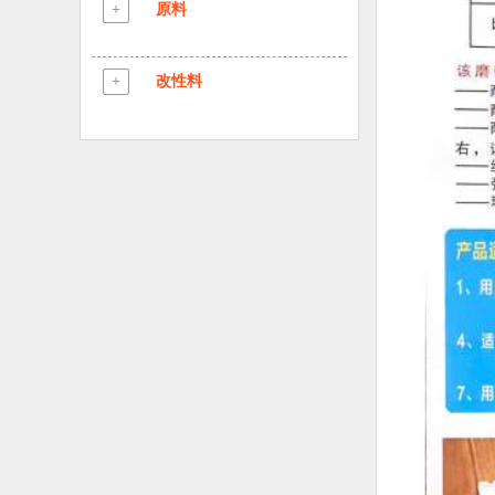
HIPS再生粒
+
原料
抗氧剂1010
PMMA再生粒
POM
抗氧剂168
+
改性料
ABS副牌料
PP
抗氧剂1076
PP边角料
ABS
PA6再生粒
PP