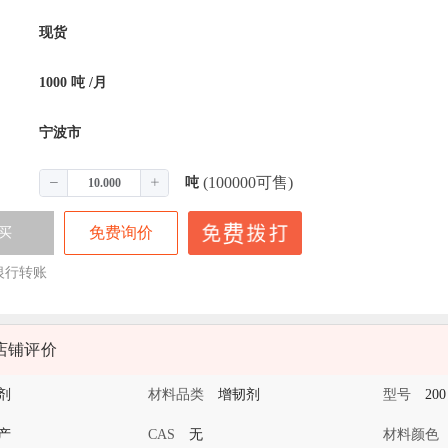
现货
1000
吨
/月
宁波市
(100000可售)
吨
免费询价
买
银行转账
店铺评价
剂
材料品类
增韧剂
型号
20
产
CAS
无
材料颜色