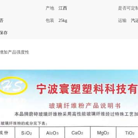
产地
江西
是否可定
否
包装
25kg
运输
汽
保存
增加产品强度性