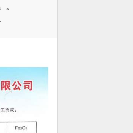
制
是
运