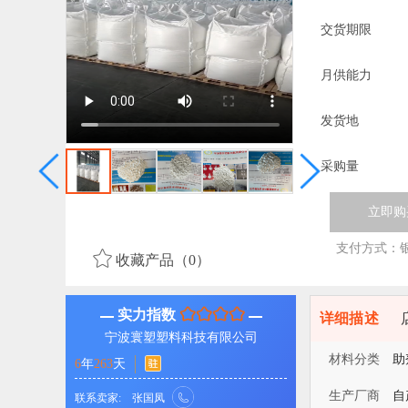
交货期限
月供能力
发货地
采购量
立即购
支付方式：
收藏产品（0）
实力指数
详细描述
宁波寰塑塑料科技有限公司
材料分类
助
6
年
263
天
生产厂商
自
联系卖家:
张国凤