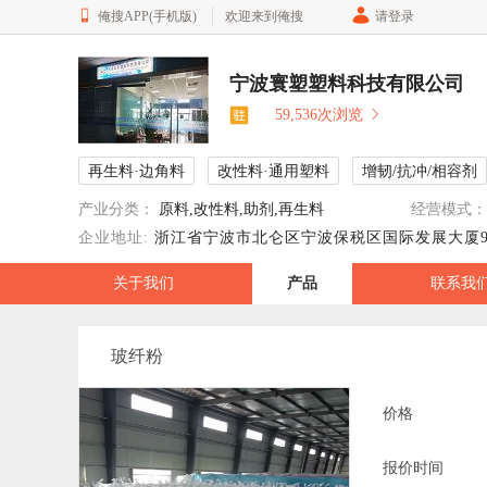
俺搜APP(手机版)
欢迎来到俺搜
请登录
宁波寰塑塑料科技有限公司
59,536次浏览
再生料·边角料
改性料·通用塑料
增韧/抗冲/相容剂
产业分类：
原料,改性料,助剂,再生料
经营模式：
企业地址:
浙江省宁波市北仑区宁波保税区国际发展大厦90
关于我们
产品
联系我
玻纤粉
价格
报价时间