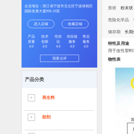
企业地址：浙江省宁波市北仑区宁波保税区
形状
粉末状
国际发展大厦906-10室
危险化学品
进入店铺
收藏店铺
储存期
长期
产品
技术
性价
供应链
售后
质量
创新
比
服务
服务
特性及用途
4.0
4.0
4.0
4.0
4.0
用于改性塑料
我要点评
物性表
产品分类
+
再生料
ABS再生粒
+
助剂
PE/PA再生粒
增韧剂