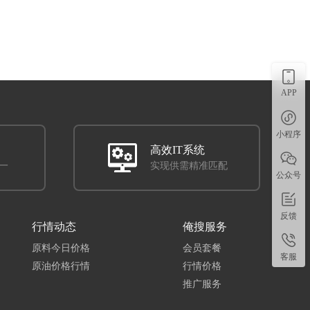
原料·ABS,原料·PC,原料·PEE...
广东省东莞市东莞市樟木头镇塑金国际
东莞市亿昇新材料科技有限公司
原料,助剂...
增韧/抗冲/相...
APP
原料·PC,原料·TPO,原料·PE,...
广东省东莞市东莞市常平镇塑通路七街...
小程序
余姚市双和盛塑化有限公司
高效IT系统
一
实现供需精准匹配
原料,改性...
公众号
改性料·特种工...
改性料·PES,原料·PC,原料·AB...
浙江省宁波市余姚市中国塑料城Z区1...
反馈
行情动态
俺搜服务
东莞市华钻塑胶原料有限公司
原料今日价格
会员套餐
客服
改性料,再...
原油价格行情
改性料·通用塑料
行情价格
再生料·通用塑料,改性料·PP
推广服务
广东省东莞市东莞市桥沥北门工业区