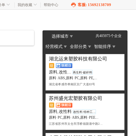
客服: 15692138709
价单
我的收藏
帮助中心
共405975个企业
选择城市
经营模式
全部分类
智能排序
湖北运来塑胶科技有限公司
原料,改性...
再生料·破碎料
原料·ABS,原料·PC,原料·PE,...
湖北省孝感市孝南区京广大道83号
苏州盛光宏塑胶有限公司
原料,改性料
改性料·特种工...
原料·PC,原料·ABS,原料·PEE...
江苏省苏州市太仓市浮桥镇新港中路2...